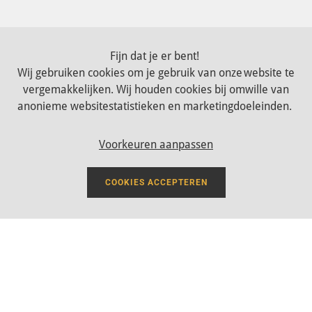
Fijn dat je er bent!
Wij gebruiken cookies om je gebruik van onze website te
vergemakkelijken. Wij houden cookies bij omwille van
Een initiatief van:
anonieme websitestatistieken en marketingdoeleinden.
Voorkeuren aanpassen
COOKIES ACCEPTEREN
Volg ons op:
DISCLAIMER
COOKIES