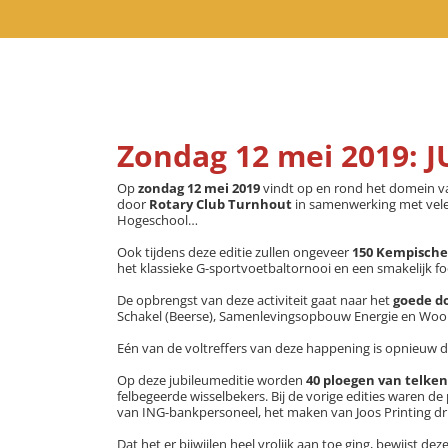
Zondag 12 mei 2019: 
Op
zondag 12 mei 2019
vindt op en rond het domein v
door
Rotary Club Turnhout
in samenwerking met vele
Hogeschool…
Ook tijdens deze editie zullen ongeveer
150 Kempische
het klassieke G-sportvoetbaltornooi en een smakelijk fo
De opbrengst van deze activiteit gaat naar het
goede d
Schakel (Beerse), Samenlevingsopbouw Energie en Woon
Eén van de voltreffers van deze happening is opnieuw 
Op deze jubileumeditie worden
40 ploegen van telke
felbegeerde wisselbekers. Bij de vorige edities waren d
van ING-bankpersoneel, het maken van Joos Printing dr
Dat het er bijwijlen heel vrolijk aan toe ging, bewijst de