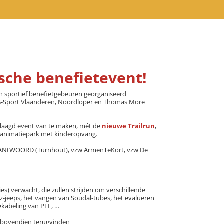
sche benefietevent!
en sportief benefietgebeuren georganiseerd
, G-Sport Vlaanderen, Noordloper en Thomas More
eslaagd event van te maken, mét de
nieuwe Trailrun
,
deranimatiepark met kinderopvang.
w T’ANtWOORD (Turnhout), vzw ArmenTeKort, vzw De
ies) verwacht, die zullen strijden om verschillende
nz-jeeps, het vangen van Soudal-tubes, het evalueren
ekabeling van PFL, …
 je bovendien terugvinden