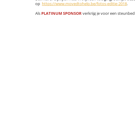
op
https://www.movedtohelp.be/fotos-editie-2018
.
Als
PLATINUM SPONSOR
verkrijg je voor een steunbe
vermelding van je
bedrijfsnaam en logo
op de ‘
sponsorloop), strategische tv-schermen en tafelk
gepersonaliseerde
visibiliteit voor jouw bedrij
mogelijkheid tot deelname van
2 teams
(van tel
gepersonaliseerde
bedrijfsspecifieke proef bi
culinair pakket
, bestaande uit 10 foodpakkette
De meeste sponsors van de vorige edities hebben reed
Neem dan zo snel mogelijk contact op met Rotary-lid K
Grijp deze buitengewone kans om jouw medewerkers een 
doel!
Een initiatief van: