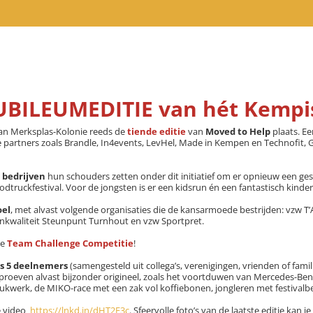
JUBILEUMEDITIE van hét Kempi
an Merksplas-Kolonie reeds de
tiende editie
van
Moved to Help
plaats. E
 partners zoals Brandle, In4events, LevHel, Made in Kempen en Technofit
 bedrijven
hun schouders zetten onder dit initiatief om er opnieuw een g
odtruckfestival. Voor de jongsten is er een kidsrun én een fantastisch kin
oel
, met alvast volgende organisaties die de kansarmoede bestrijden: vz
kwaliteit Steunpunt Turnhout en vzw Sportpret.
de
Team Challenge Competitie
!
ns 5 deelnemers
(samengesteld uit collega’s, verenigingen, vrienden of famil
e proeven alvast bijzonder origineel, zoals het voortduwen van Mercedes-Be
ukwerk, de MIKO-race met een zak vol koffiebonen, jongleren met festivalb
ze video
https://lnkd.in/dHT2E3c
. Sfeervolle foto’s van de laatste editie kan